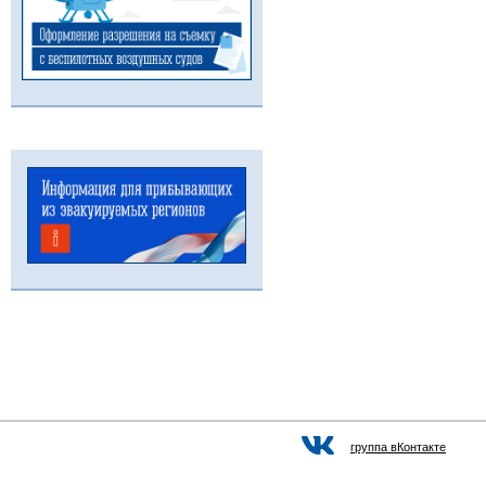
группа вКонтакте