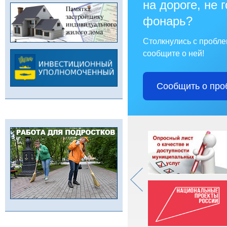
на дороге, не 
фонарь?
Столкнулись с пробл
сообщите о ней!
Сообщить о про