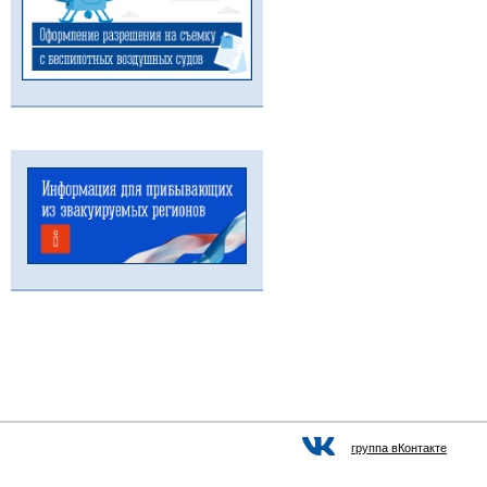
группа вКонтакте