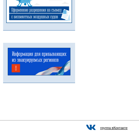
группа вКонтакте