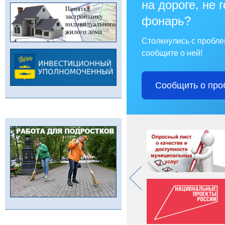
на дороге, не 
фонарь?
Столкнулись с пробл
сообщите о ней!
Сообщить о про