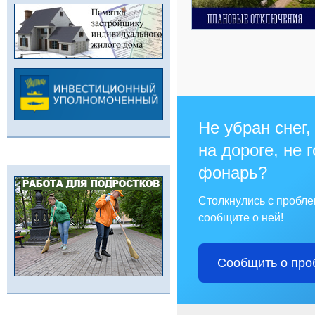
Не убран снег,
на дороге, не 
фонарь?
Столкнулись с пробл
сообщите о ней!
Сообщить о про