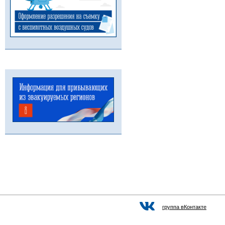
группа вКонтакте