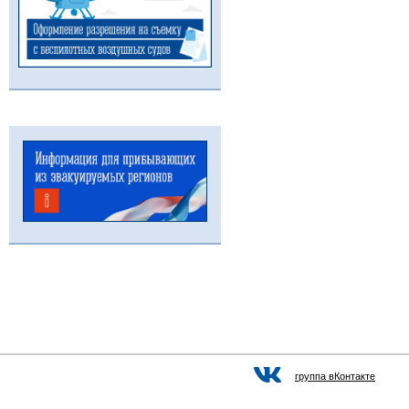
группа вКонтакте