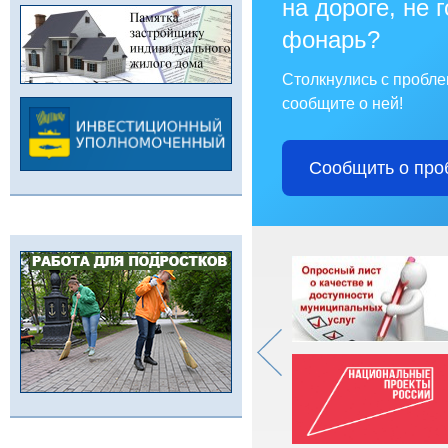
на дороге, не 
фонарь?
Столкнулись с пробл
сообщите о ней!
Сообщить о про