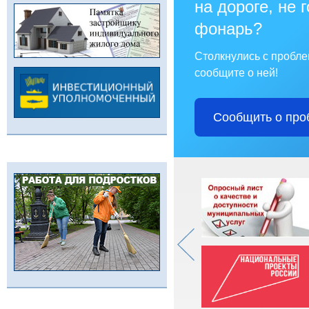
на дороге, не 
фонарь?
Столкнулись с пробл
сообщите о ней!
Сообщить о про