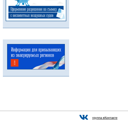
группа вКонтакте