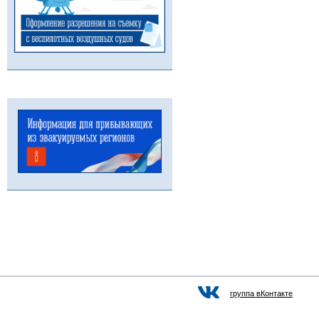
группа вКонтакте