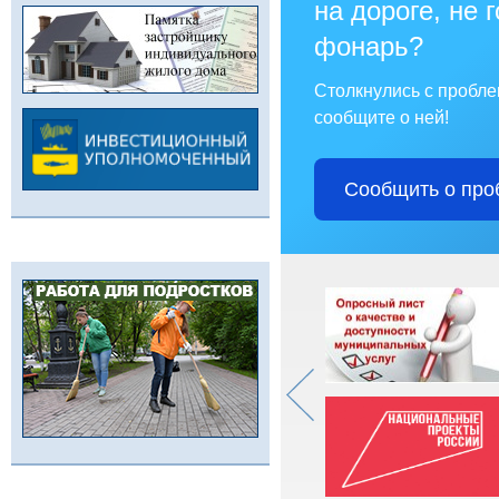
на дороге, не 
фонарь?
Столкнулись с пробл
сообщите о ней!
Сообщить о про