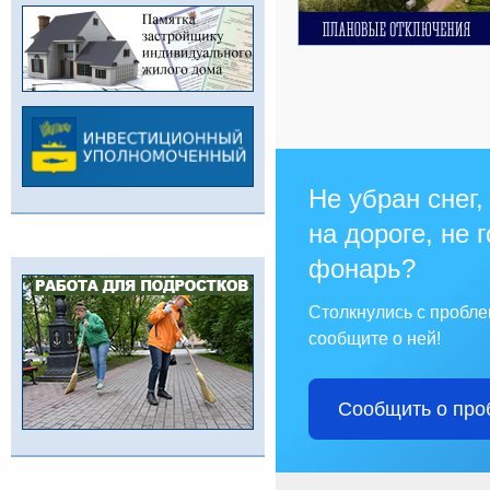
Не убран снег,
на дороге, не 
фонарь?
Столкнулись с пробл
сообщите о ней!
Сообщить о про