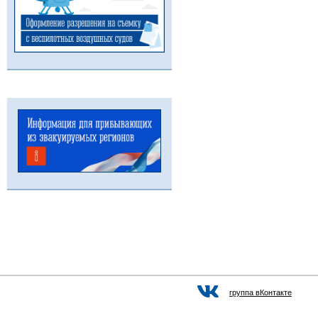
группа вКонтакте