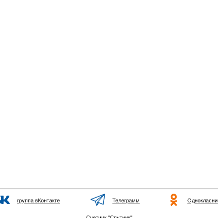
группа вКонтакте
Телеграмм
Однокласни
Счетчик "Спутник"