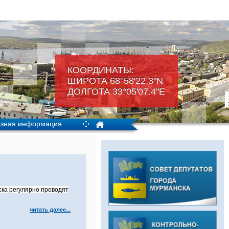
КООРДИНАТЫ:
ШИРОТА 68°58'22.3"N
ДОЛГОТА 33°05'07.4"Е
зная информация
ка регулярно проводят
читать далее...