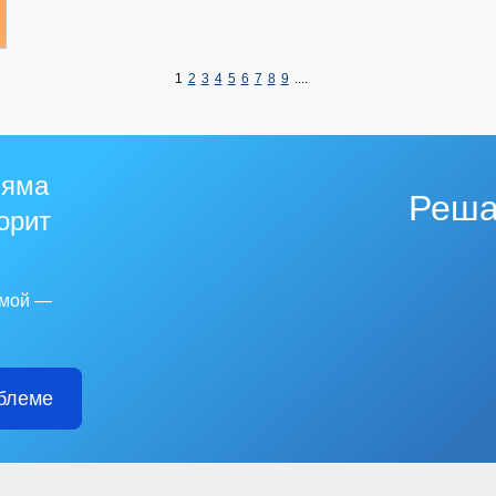
1
2
3
4
5
6
7
8
9
....
 яма
Реша
горит
емой —
блеме