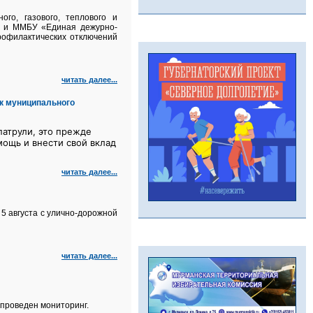
го, газового, теплового и
а и ММБУ «Единая дежурно-
рофилактических отключений
читать далее...
к муниципального
атрули, это прежде
мощь и внести свой вклад
читать далее...
5 августа с улично‑дорожной
читать далее...
проведен мониторинг.