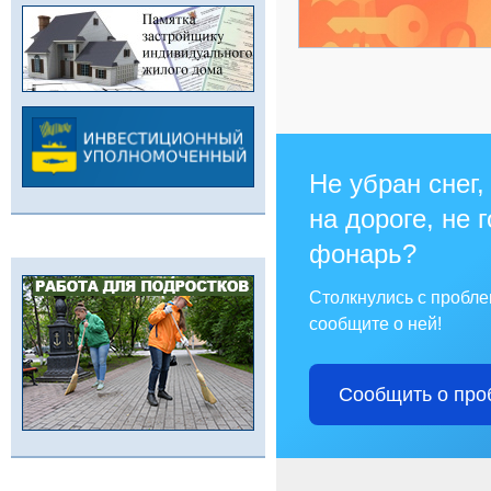
Не убран снег,
на дороге, не 
фонарь?
Столкнулись с пробл
сообщите о ней!
Сообщить о про