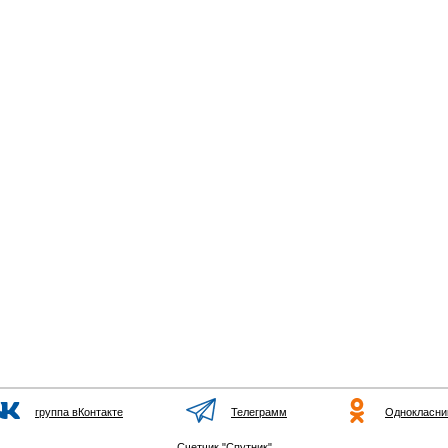
группа вКонтакте
Телеграмм
Однокласни
Счетчик "Спутник"