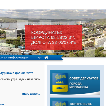
КООРДИНАТЫ:
ШИРОТА 68°58'22.3"N
ДОЛГОТА 33°05'07.4"Е
зная информация
турника в Долине Уюта
самого утра здесь начались
читать далее...
роя