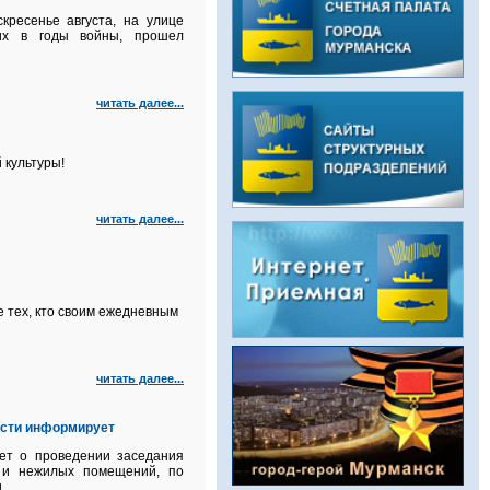
кресенье августа, на улице
их в годы войны, прошел
читать далее...
 культуры!
читать далее...
 тех, кто своим ежедневным
читать далее...
асти информирует
ет о проведении заседания
й и нежилых помещений, по
.