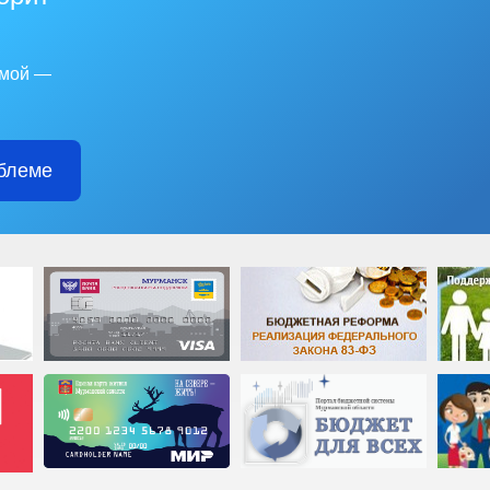
емой —
блеме