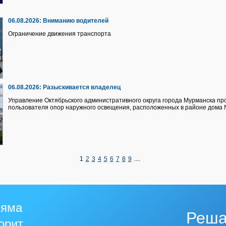
06.08.2026:
Вниманию водителей
Ограничение движения транспорта
06.08.2026:
Разыскивается владелец
Управление Октябрьского административного округа города Мурманска про
пользователя опор наружного освещения, расположенных в районе дома №
1
2
3
4
5
6
7
8
9
....
 яма
Реша
горит