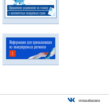
группа вКонтакте