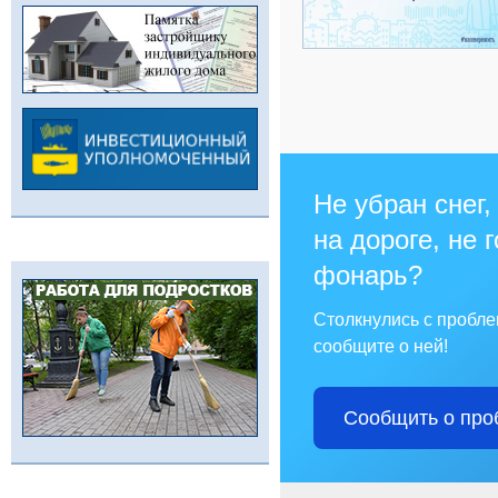
Не убран снег,
на дороге, не 
фонарь?
Столкнулись с пробл
сообщите о ней!
Сообщить о про