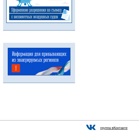
группа вКонтакте