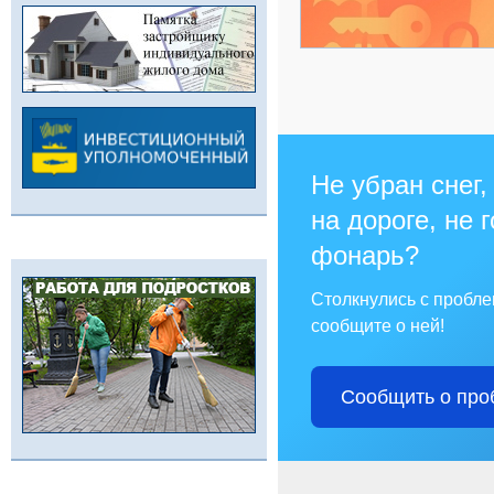
Не убран снег,
на дороге, не 
фонарь?
Столкнулись с пробл
сообщите о ней!
Сообщить о про