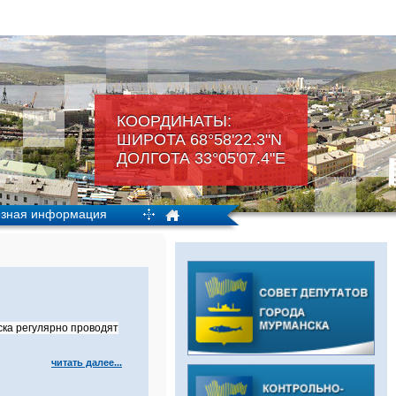
КООРДИНАТЫ:
ШИРОТА 68°58'22.3"N
ДОЛГОТА 33°05'07.4"Е
зная информация
ка регулярно проводят
читать далее...