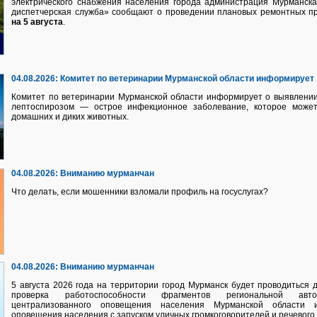
электрического снабжения населения города администрация Мурманск
диспетчерская служба» сообщают о проведении плановых ремонтных п
на 5 августа
.
04.08.2026:
Комитет по ветеринарии Мурманской области информирует
Комитет по ветеринарии Мурманской области информирует о выявлении
лептоспирозом — острое инфекционное заболевание, которое может
домашних и диких животных.
04.08.2026:
Вниманию мурманчан
Что делать, если мошенники взломали профиль на госуслугах?
04.08.2026:
Вниманию мурманчан
5 августа 2026 года на территории город Мурманск будет проводиться
проверка работоспособности фрагментов региональной авто
централизованного оповещения населения Мурманской области 
оповещения населения с запуском уличных громкоговорителей и речевого