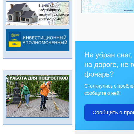
Не убран снег,
на дороге, не 
фонарь?
Столкнулись с пробл
сообщите о ней!
Сообщить о про