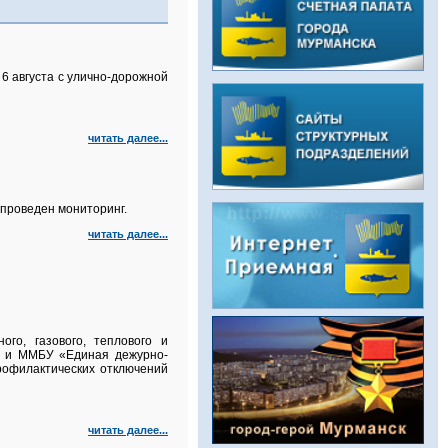
6 августа с улично‑дорожной
читать далее...
проведен мониторинг.
читать далее...
го, газового, теплового и
а и ММБУ «Единая дежурно-
рофилактических отключений
читать далее...