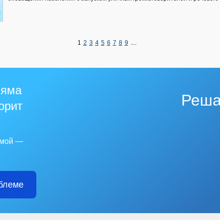
1
2
3
4
5
6
7
8
9
....
 яма
Реша
горит
емой —
блеме