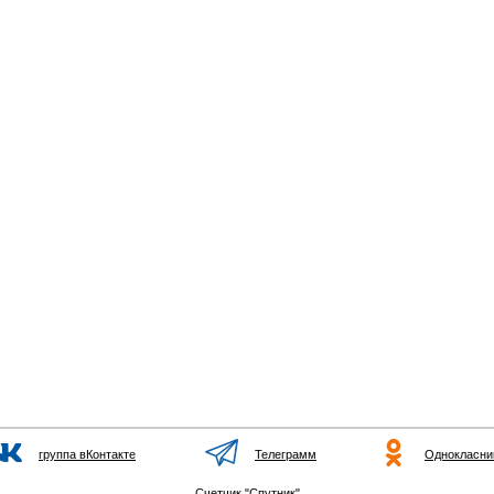
группа вКонтакте
Телеграмм
Однокласни
Счетчик "Спутник"