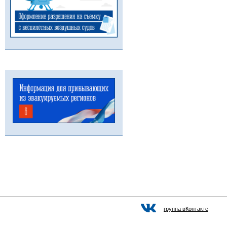
группа вКонтакте