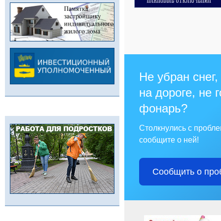
Не убран снег,
на дороге, не 
фонарь?
Столкнулись с пробл
сообщите о ней!
Сообщить о про