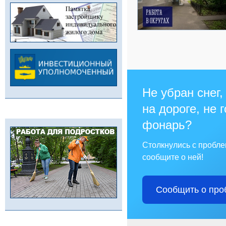
Не убран снег,
на дороге, не 
фонарь?
Столкнулись с пробл
сообщите о ней!
Сообщить о про