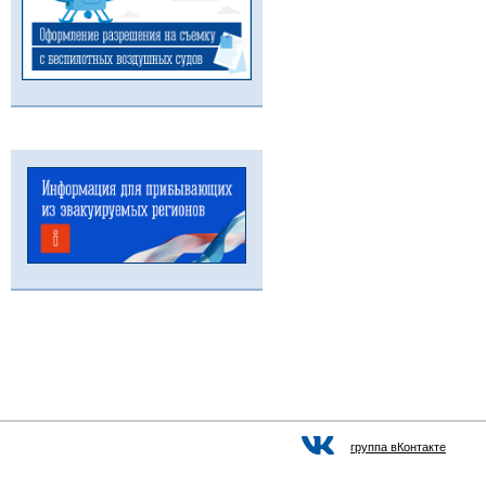
группа вКонтакте