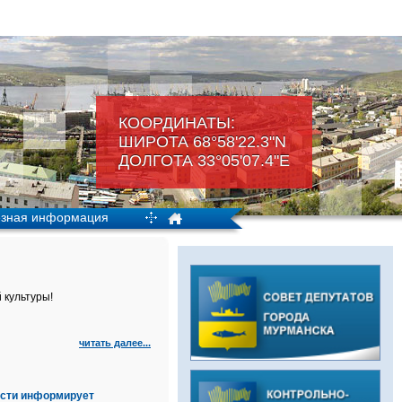
КООРДИНАТЫ:
ШИРОТА 68°58'22.3"N
ДОЛГОТА 33°05'07.4"Е
зная информация
 культуры!
читать далее...
асти информирует