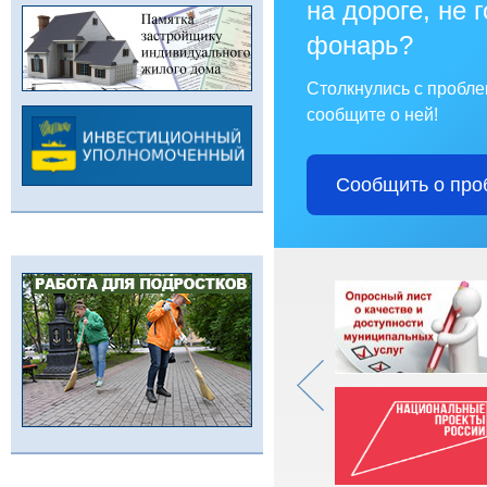
на дороге, не 
фонарь?
Столкнулись с пробл
сообщите о ней!
Сообщить о про