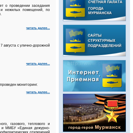
ет о проведении заседания
й и нежилых помещений, по
.
читать далее...
7 августа с улично‑дорожной
читать далее...
проведен мониторинг.
читать далее...
го, газового, теплового и
а и ММБУ «Единая дежурно-
рофилактических отключений