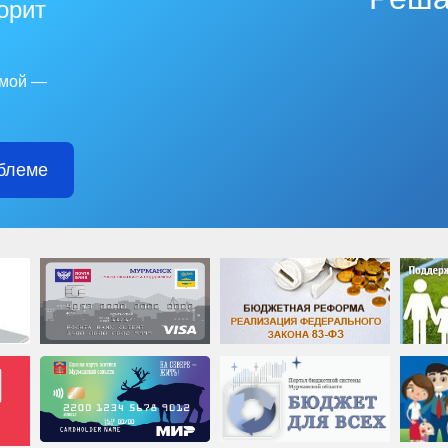
горит
емой —
блеме