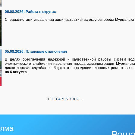
06.08.2026:
Работа в округах
Специалистами управлений административных округов города Мурманска 
05.08.2026:
Плановые отключения
В целях обеспечения надежной и качественной работы систем водно
электрического снабжения населения города администрация Мурманск
диспетчерская служба» сообщают о проведении плановых ремонтных п
на 6 августа
.
1
2
3
4
5
6
7
8
9
....
 яма
Реша