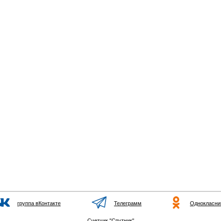
группа вКонтакте
Телеграмм
Однокласни
Счетчик "Спутник"