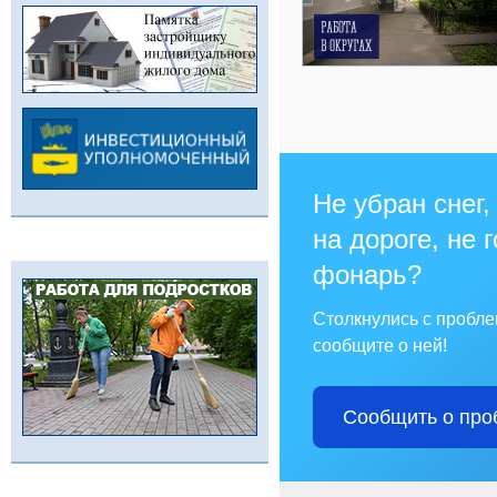
Не убран снег,
на дороге, не 
фонарь?
Столкнулись с пробл
сообщите о ней!
Сообщить о про