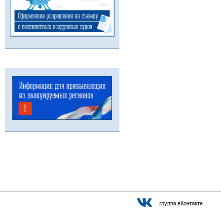
группа вКонтакте