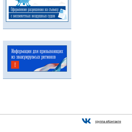
группа вКонтакте