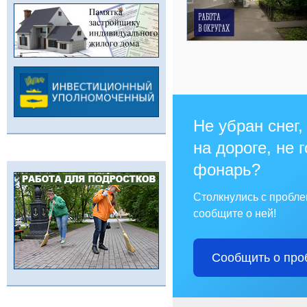
Не убран снег,
на дороге, не 
фонарь?
Столкнулись с пробл
сообщите о ней!
Сообщить о про