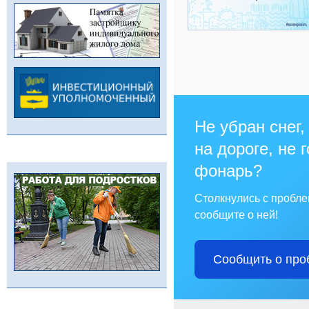
Не убран снег,
на дороге, не 
фонарь?
Столкнулись с пробл
сообщите о ней!
Сообщить о про