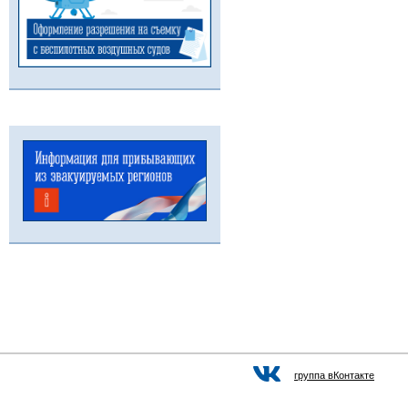
группа вКонтакте