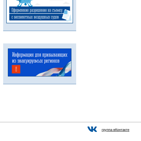
группа вКонтакте