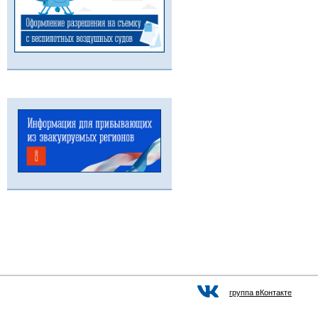
группа вКонтакте