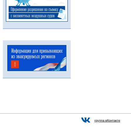
группа вКонтакте