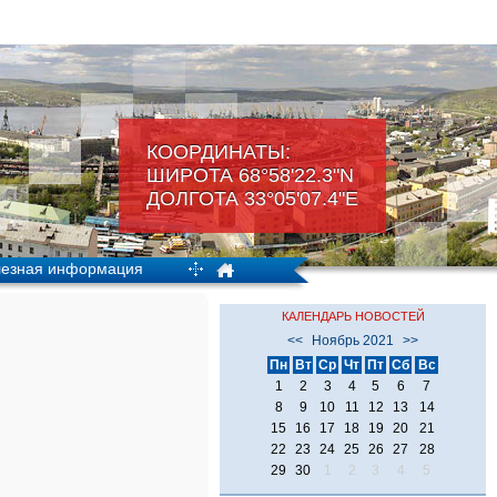
КООРДИНАТЫ:
ШИРОТА 68°58'22.3"N
ДОЛГОТА 33°05'07.4"Е
езная информация
КАЛЕНДАРЬ НОВОСТЕЙ
<<
Ноябрь 2021
>>
Пн
Вт
Ср
Чт
Пт
Сб
Вс
1
2
3
4
5
6
7
8
9
10
11
12
13
14
15
16
17
18
19
20
21
22
23
24
25
26
27
28
29
30
1
2
3
4
5