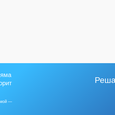
 яма
Реша
горит
емой —