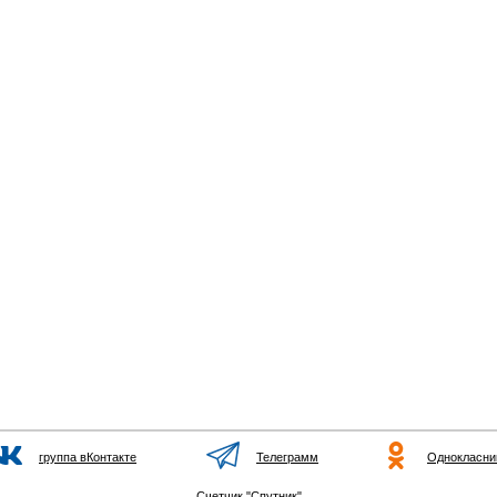
группа вКонтакте
Телеграмм
Однокласни
Счетчик "Спутник"