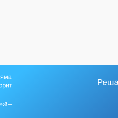
 яма
Реша
горит
емой —