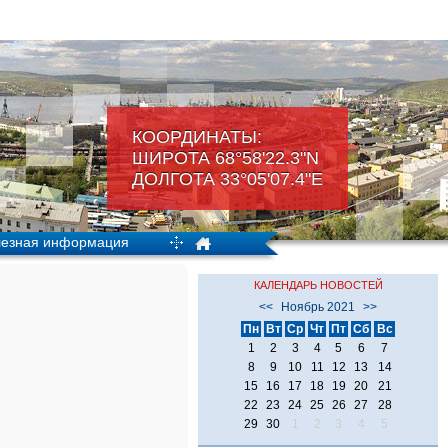
КООРДИНАТЫ:
ШИРОТА 68°58'22.3"N
ДОЛГОТА 33°05'07.4"Е
езная информация
КАЛЕНДАРЬ НОВОСТЕЙ
<<
Ноябрь 2021
>>
Пн
Вт
Ср
Чт
Пт
Сб
Вс
1
2
3
4
5
6
7
8
9
10
11
12
13
14
15
16
17
18
19
20
21
22
23
24
25
26
27
28
29
30
1
2
3
4
5