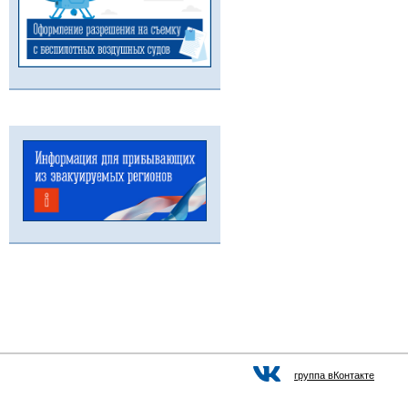
группа вКонтакте