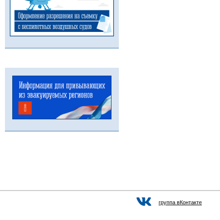
группа вКонтакте