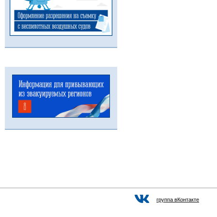
группа вКонтакте