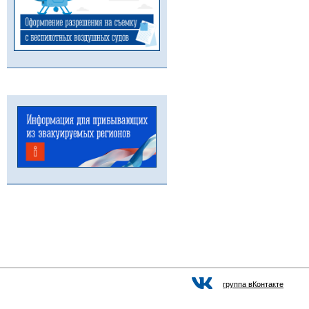
группа вКонтакте