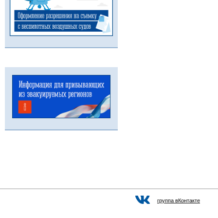
группа вКонтакте