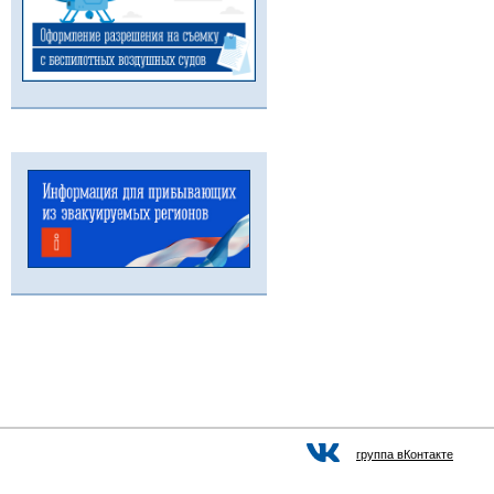
группа вКонтакте