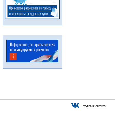
группа вКонтакте