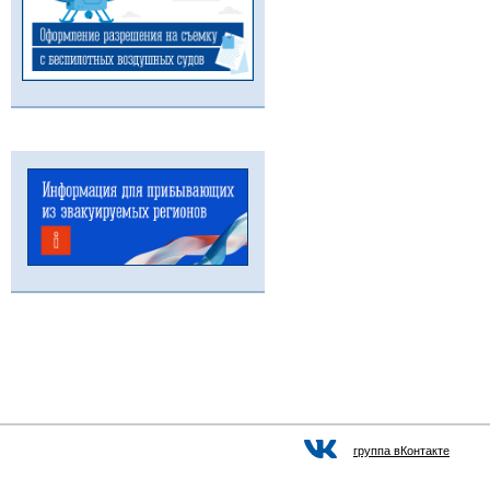
группа вКонтакте