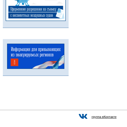
группа вКонтакте