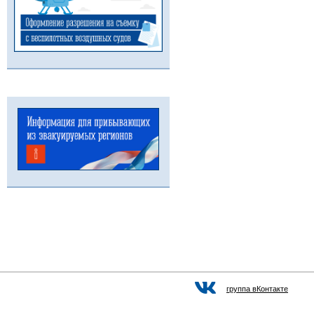
группа вКонтакте