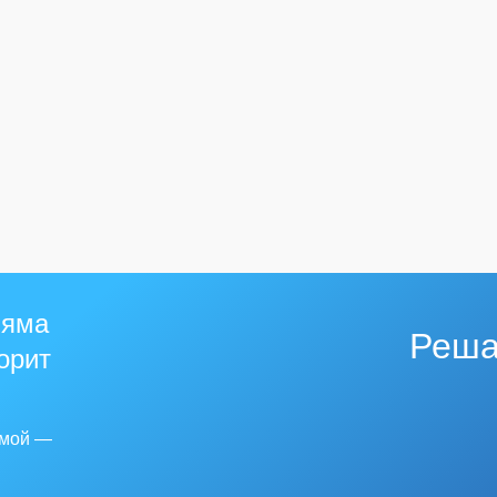
 яма
Реша
горит
емой —