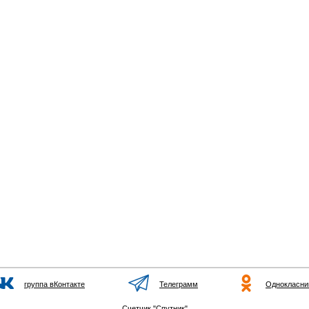
группа вКонтакте
Телеграмм
Однокласни
Счетчик "Спутник"