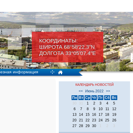
КООРДИНАТЫ:
ШИРОТА 68°58'22.3"N
ДОЛГОТА 33°05'07.4"Е
езная информация
КАЛЕНДАРЬ НОВОСТЕЙ
<<
Июнь 2022
>>
Пн
Вт
Ср
Чт
Пт
Сб
Вс
30
31
1
2
3
4
5
6
7
8
9
10
11
12
13
14
15
16
17
18
19
20
21
22
23
24
25
26
27
28
29
30
1
2
3