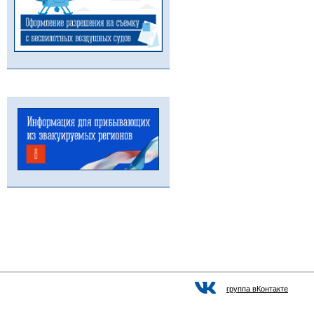
группа вКонтакте