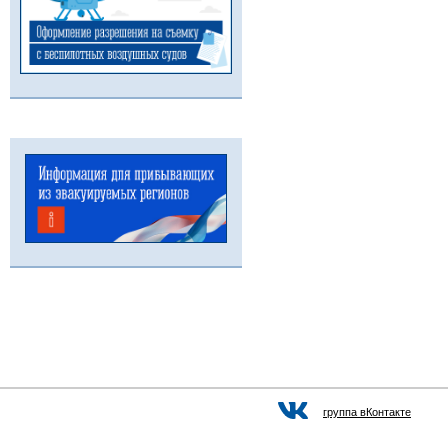
группа вКонтакте