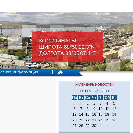
КООРДИНАТЫ:
ШИРОТА 68°58'22.3"N
ДОЛГОТА 33°05'07.4"Е
езная информация
КАЛЕНДАРЬ НОВОСТЕЙ
<<
Июнь 2022
>>
Пн
Вт
Ср
Чт
Пт
Сб
Вс
30
31
1
2
3
4
5
6
7
8
9
10
11
12
13
14
15
16
17
18
19
20
21
22
23
24
25
26
27
28
29
30
1
2
3