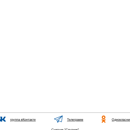
группа вКонтакте
Телеграмм
Однокласни
Счетчик "Спутник"