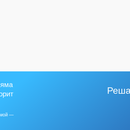
 яма
Реша
горит
емой —