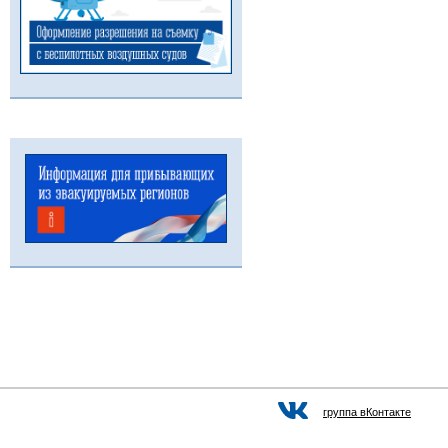
группа вКонтакте