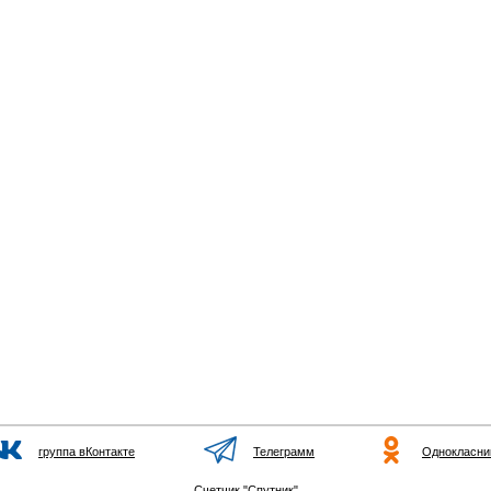
группа вКонтакте
Телеграмм
Однокласни
Счетчик "Спутник"