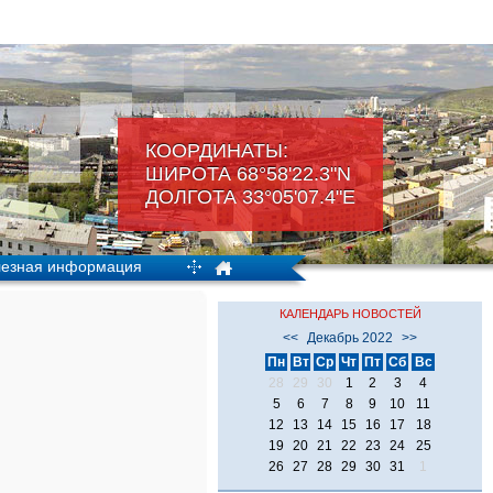
КООРДИНАТЫ:
ШИРОТА 68°58'22.3"N
ДОЛГОТА 33°05'07.4"Е
езная информация
КАЛЕНДАРЬ НОВОСТЕЙ
<<
Декабрь 2022
>>
Пн
Вт
Ср
Чт
Пт
Сб
Вс
28
29
30
1
2
3
4
5
6
7
8
9
10
11
12
13
14
15
16
17
18
19
20
21
22
23
24
25
26
27
28
29
30
31
1