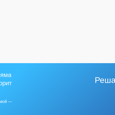
 яма
Реша
горит
емой —