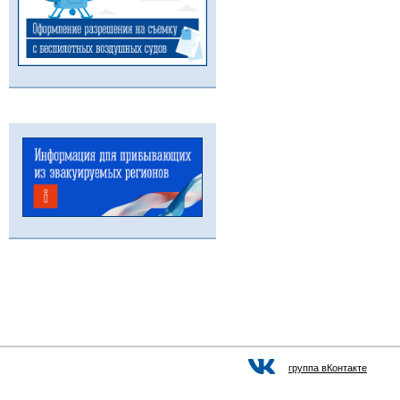
группа вКонтакте