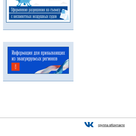
группа вКонтакте