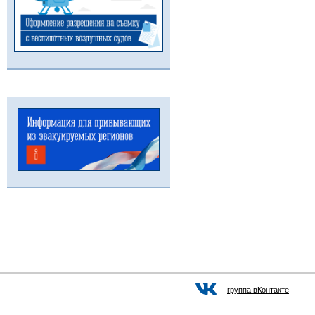
группа вКонтакте