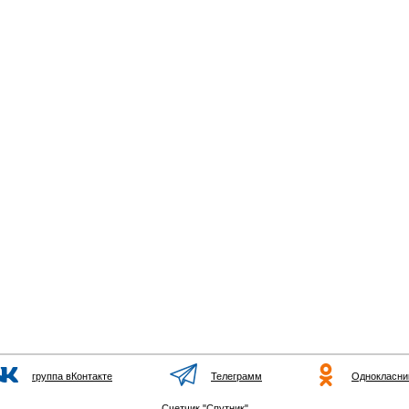
группа вКонтакте
Телеграмм
Однокласни
Счетчик "Спутник"