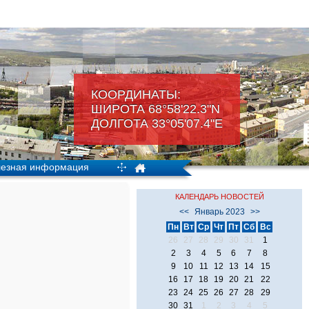
КООРДИНАТЫ:
ШИРОТА 68°58'22.3"N
ДОЛГОТА 33°05'07.4"Е
езная информация
КАЛЕНДАРЬ НОВОСТЕЙ
<<
Январь 2023
>>
Пн
Вт
Ср
Чт
Пт
Сб
Вс
26
27
28
29
30
31
1
2
3
4
5
6
7
8
9
10
11
12
13
14
15
16
17
18
19
20
21
22
23
24
25
26
27
28
29
30
31
1
2
3
4
5