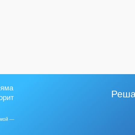
 яма
Реша
горит
емой —