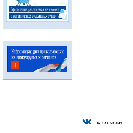
группа вКонтакте