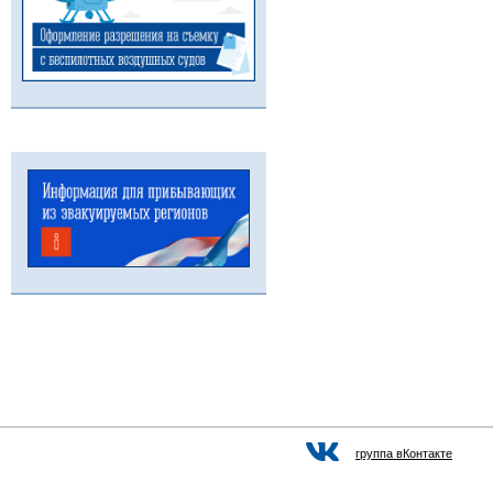
группа вКонтакте