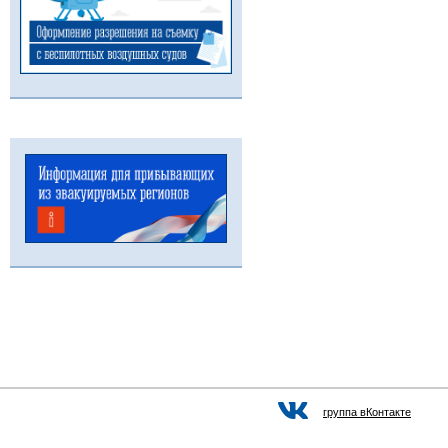
группа вКонтакте