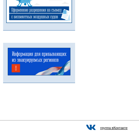
группа вКонтакте