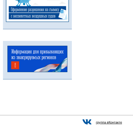
группа вКонтакте