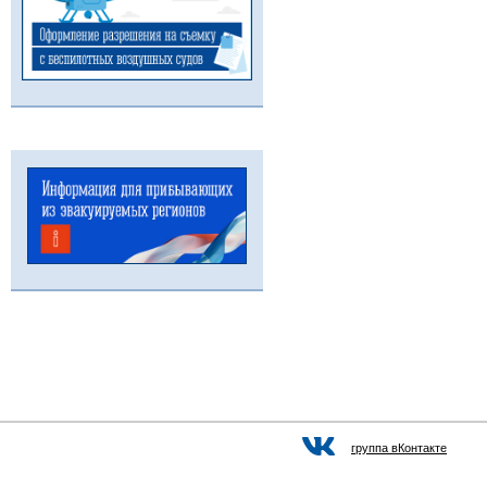
группа вКонтакте